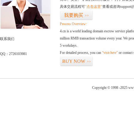
具体交易流程可
“点击这里”
查看或咨询support@
我要购买
>>
Process Overview:
4.cn is a world leading domain escrow service plat
million RMB transaction volume every year. We promi
联系我们
5 workdays.
For detailed process, you can
“visit here”
or contact
QQ：2726103981
BUY NOW
>>
Copyright © 1998 -2025 www