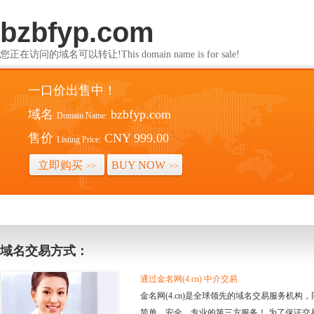
bzbfyp.com
您正在访问的域名可以转让!This domain name is for sale!
一口价出售中！
域名
bzbfyp.com
Domain Name:
售价
CNY 999.00
Listing Price:
立即购买
BUY NOW
>>
>>
域名交易方式：
通过金名网(4.cn) 中介交易
金名网(4.cn)是全球领先的域名交易服务机
简单、安全、专业的第三方服务！ 为了保证交